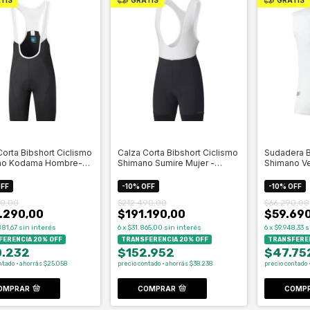
Corta Bibshort Ciclismo
Calza Corta Bibshort Ciclismo
Sudadera B
no Kodama Hombre-
Shimano Sumire Mujer -
Shimano Ve
Celero
Celero
FF
-
10
%
OFF
-
10
%
OFF
90,00
$212.490,00
$66.290,00
.290,00
$191.190,00
$59.690
81,67
sin interés
6
x
$31.865,00
sin interés
6
x
$9.948,33
s
ERENCIA 20% OFF
TRANSFERENCIA 20% OFF
TRANSFEREN
0.232
$152.952
$47.75
ntado · ahorrás $25.058
precio contado · ahorrás $38.238
precio contado 
OMPRAR
COMPRAR
COMP