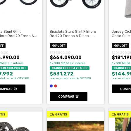
ta Stunt Glint
Bicicleta Stunt Glint Filmore
Jersey Cic
re Rod 29 Freno A
Rod 20 Frenos A Disco -
Corto Stile
- Celero
Celero
FF
-
10
%
OFF
-
10
%
OFF
90,00
$737.890,00
$201.290,0
.990,00
$664.090,00
$181.19
165,00
sin interés
6
x
$110.681,67
sin interés
6
x
$30.198,33
ERENCIA 20% OFF
TRANSFERENCIA 20% OFF
TRANSFEREN
7.992
$531.272
$144.9
ntado · ahorrás $136.998
precio contado · ahorrás $132.818
precio contado 
OMPRAR
COMP
COMPRAR
TIS
GRATIS
GRATIS