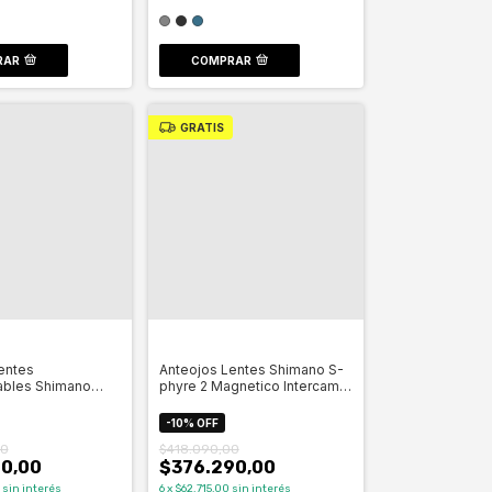
RAR
COMPRAR
GRATIS
entes
Anteojos Lentes Shimano S-
ables Shimano
phyre 2 Magnetico Intercam-
 - Celero
Celero
-
10
%
OFF
00
$418.090,00
0,00
$376.290,00
sin interés
6
x
$62.715,00
sin interés