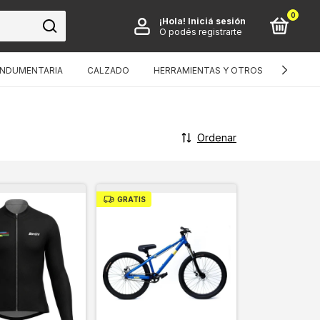
0
¡Hola!
Iniciá sesión
O podés registrarte
INDUMENTARIA
CALZADO
HERRAMIENTAS Y OTROS
BICIS I
Ordenar
GRATIS