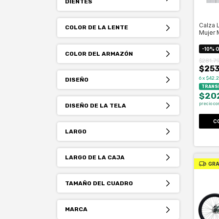
DIENTES
Calza L
COLOR DE LA LENTE
Mujer 
-
10
%
O
COLOR DEL ARMAZÓN
$281.7
$253
6
x
$42.2
DISEÑO
TRANSF
$20
precio co
DISEÑO DE LA TELA
C
LARGO
LARGO DE LA CAJA
GRA
TAMAÑO DEL CUADRO
MARCA