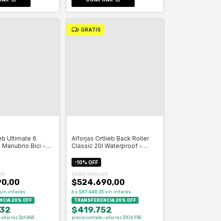
GRATIS
eb Ultimate 6
Alforjas Ortlieb Back Roller
l Manubrio Bici -
Classic 20l Waterproof -
Celero
-
10
%
OFF
00
$582.990,00
90,00
$524.690,00
sin interés
6
x
$87.448,33
sin interés
CIA 20% OFF
TRANSFERENCIA 20% OFF
32
$419.752
· ahorrás $61.858
precio contado · ahorrás $104.938