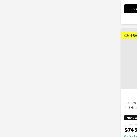
C
GRA
Casco
2.0 Bic
Celero
-
10
%
O
$828.7
$745
6
x
$124.