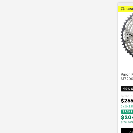
GRA
Piñon 
M7200 
Micros
-
10
%
O
$283.6
$255
6
x
$42.5
TRANSF
$20
precio co
C