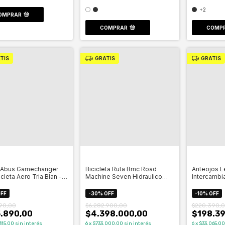
+2
OMPRAR
COMPRAR
COMP
TIS
GRATIS
GRATIS
 Abus Gamechanger
Bicicleta Ruta Bmc Road
Anteojos L
icleta Aero Tria Blan -
Machine Seven Hidraulico
Intercambi
12v- Celero
Technium L
FF
-
30
%
OFF
-
10
%
OFF
90,00
$6.282.900,00
$220.390,
.890,00
$4.398.000,00
$198.39
315,00
sin interés
6
x
$733.000,00
sin interés
6
x
$33.065,00