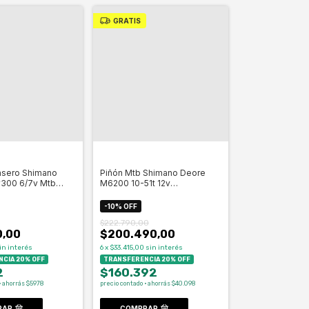
GRATIS
asero Shimano
Piñón Mtb Shimano Deore
y300 6/7v Mtb
M6200 10-51t 12v
lero
Microspline- Celero
-
10
%
OFF
$222.790,00
0,00
$200.490,00
in interés
6
x
$33.415,00
sin interés
CIA 20% OFF
TRANSFERENCIA 20% OFF
2
$160.392
· ahorrás $5978
precio contado · ahorrás $40.098
RAR
COMPRAR