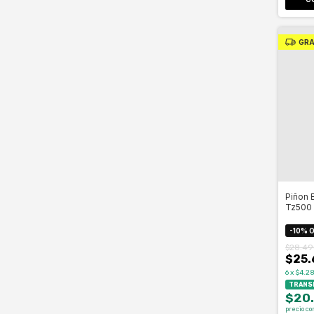
GRA
Piñon 
Tz500 
Celero
-
10
%
O
$28.49
$25.
6
x
$4.28
TRANSF
$20
precio co