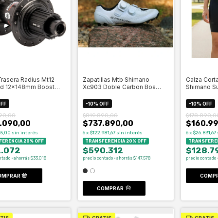
rasera Radius Mt12
Zapatillas Mtb Shimano
Calza Cort
Xd 12x148mm Boost
Xc903 Doble Carbon Boa
Shimano Su
Celero
Blanco- Celero
Celero
FF
-
10
%
OFF
-
10
%
OFF
90,00
$819.890,00
$178.890,0
.090,00
$737.890,00
$160.99
15,00
sin interés
6
x
$122.981,67
sin interés
6
x
$26.831,67
ERENCIA 20% OFF
TRANSFERENCIA 20% OFF
TRANSFEREN
2.072
$590.312
$128.7
ntado · ahorrás $33.018
precio contado · ahorrás $147.578
precio contado 
COMP
COMPRAR
TIS
GRATIS
GRATIS