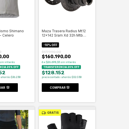
lismo Shimano
Maza Trasera Radius Mt12
 - Celero
12x142 Sram Xd 32h Mtb
Rule- Celero
-
10
%
OFF
0
$177.990,00
0,00
$160.190,00
sin interés
6
x
$26.698,33
sin interés
CIA 20% OFF
TRANSFERENCIA 20% OFF
52
$128.152
· ahorrás $36.238
precio contado · ahorrás $32.038
RAR
GRATIS