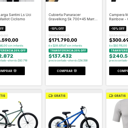
arga Santini Ls Uci
Cubierta Panaracer
Campera Mu
Maillot Ciclismo
Gravelking Sk 700x45 Marron
Rainbow - 
Ciclismo - Ce
FF
-
10
%
OFF
-
10
%
OFF
90,00
$190.890,00
$334.090,
.590,00
$171.790,00
$300.6
65,00
sin interés
6
x
$28.631,67
sin interés
6
x
$50.115,00
ERENCIA 20% OFF
TRANSFERENCIA 20% OFF
TRANSFEREN
2.872
$137.432
$240.5
ntado · ahorrás $50.718
precio contado · ahorrás $34.358
precio contado 
OMPRAR
COMPRAR
COMP
TIS
GRATIS
GRATIS