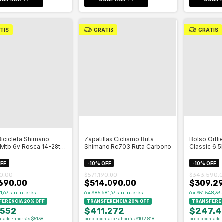
TIS
GRATIS
GRATIS
Bicicleta Shimano
Zapatillas Ciclismo Ruta
Bolso Ortli
Mtb 6v Rosca 14-28t -
Shimano Rc703 Ruta Carbono
Classic 6.5
Celero
FF
-
10
%
OFF
-
10
%
OFF
0,00
$571.190,00
$343.590,
690,00
$514.090,00
$309.2
1,67
sin interés
6
x
$85.681,67
sin interés
6
x
$51.548,33
ERENCIA 20% OFF
TRANSFERENCIA 20% OFF
TRANSFEREN
.552
$411.272
$247.4
ntado · ahorrás $5138
precio contado · ahorrás $102.818
precio contado 