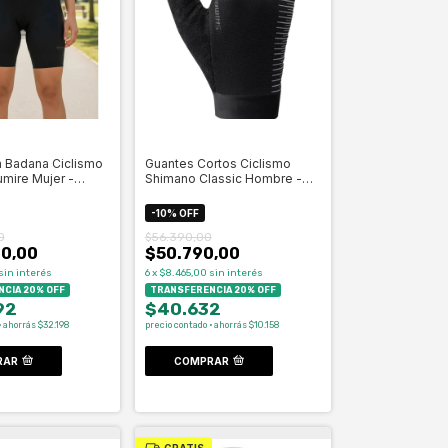
a Badana Ciclismo
Guantes Cortos Ciclismo
mire Mujer -
Shimano Classic Hombre -
Celero
-
10
%
OFF
0
$56.390,00
0,00
$50.790,00
sin interés
6
x
$8.465,00
sin interés
CIA 20% OFF
TRANSFERENCIA 20% OFF
92
$40.632
· ahorrás $32.198
precio contado · ahorrás $10.158
RAR
COMPRAR
GRATIS