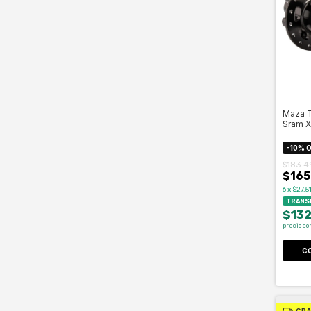
Maza T
Sram 
32h - 
-
10
%
O
$183.4
$165
6
x
$27.5
TRANSF
$13
precio co
GRA