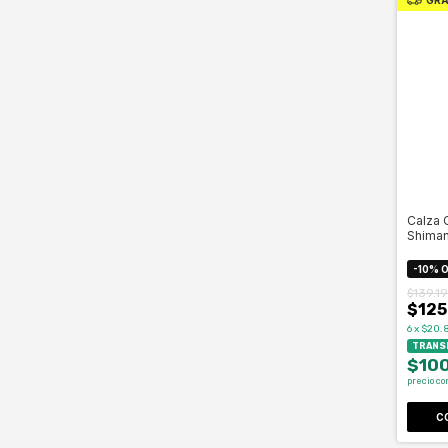
Calza 
Shima
Celero
-
10
%
O
$139.1
$125
6
x
$20.8
TRANSF
$10
precio co
C