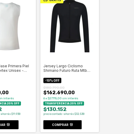
ase Primera Piel
Jersey Largo Ciclismo
rtex Unisex -
Shimano Futuro Ruta Mtb
Gravel- Celero
-
10
%
OFF
$180.790,00
,00
$162.690,00
in interés
6
x
$27.115,00
sin interés
CIA 20% OFF
TRANSFERENCIA 20% OFF
2
$130.152
· ahorrás $11.938
precio contado · ahorrás $32.538
RAR
COMPRAR