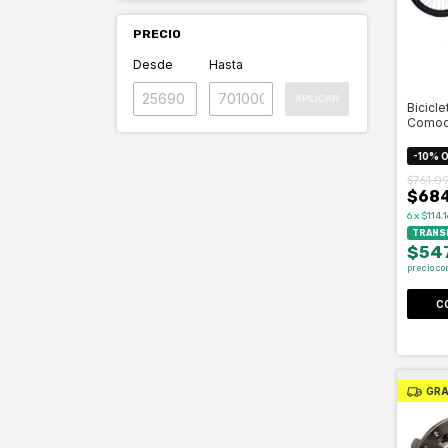
PRECIO
Desde
Hasta
APLICAR
Bicicle
Comodo
Disco 
-
10
%
O
$761.0
$684
6
x
$114.
TRANSF
$54
precio co
C
GRA