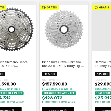
TIS
GRATIS
GRATIS
Mtb Shimano Deore
Piñon Ruta Gravel Shimano
Cambio Tr
10-51t 12v
Rs400 11-36t 11v Body Hg-
Tourney T
pline- Celero
Celero
Negro - Ce
FF
-
10
%
OFF
-
10
%
OFF
90,00
$175.090,00
$33.190,00
.390,00
$157.590,00
$29.89
65,00
sin interés
6
x
$26.265,00
sin interés
6
x
$4.981,67
s
ERENCIA 20% OFF
TRANSFERENCIA 20% OFF
TRANSFEREN
4.312
$126.072
$23.91
ntado · ahorrás $51.078
precio contado · ahorrás $31.518
precio contado 
OMPRAR
COMPRAR
COMP