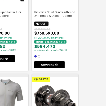
jer Santini Uci
Bicicleta Stunt Glint Perth Rod
Celero
24 Frenos A Disco - Celero
-
10
%
OFF
00
$811.790,00
90,00
$730.590,00
sin interés
6
x
$121.765,00
sin interés
CIA 20% OFF
TRANSFERENCIA 20% OFF
52
$584.472
· ahorrás $60.138
precio contado · ahorrás $146.118
RAR
COMPRAR
GRATIS