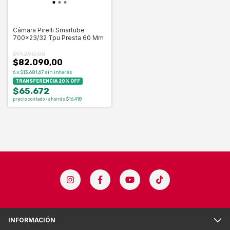
Cámara Pirelli Smartube
700x23/32 Tpu Presta 60 Mm
$91.290,00
$82.090,00
6
x
$13.681,67
sin interés
TRANSFERENCIA 20% OFF
$65.672
precio contado · ahorrás $16.418
INFORMACIÓN