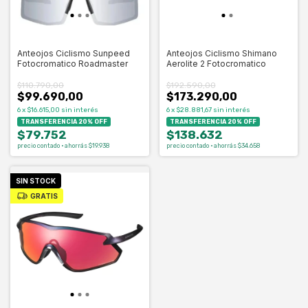
Anteojos Ciclismo Sunpeed
Anteojos Ciclismo Shimano
Fotocromatico Roadmaster
Aerolite 2 Fotocromatico
$110.790,00
$192.590,00
$99.690,00
$173.290,00
6
x
$16.615,00
sin interés
6
x
$28.881,67
sin interés
TRANSFERENCIA 20% OFF
TRANSFERENCIA 20% OFF
$79.752
$138.632
precio contado · ahorrás $19.938
precio contado · ahorrás $34.658
SIN STOCK
GRATIS