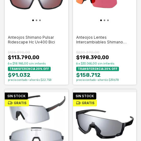
Anteojos Shimano Pulsar
Anteojos Lentes
Ridescape Hc Uv400 Bici
Intercambiables Shimano
Technium L - Celero
$126.390,00
$220.390,00
$113.790,00
$198.390,00
6
x
$18.965,00
sin interés
6
x
$33.065,00
sin interés
TRANSFERENCIA 20% OFF
TRANSFERENCIA 20% OFF
$91.032
$158.712
precio contado · ahorrás $22.758
precio contado · ahorrás $39.678
SIN STOCK
SIN STOCK
GRATIS
GRATIS