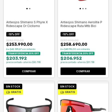
Anteojos Shimano S Phyre X
Anteojos Shimano Aerolite P
Ridescape Or Ciclismo
Ridescape Ruta Mtb Bici
-
10
%
OFF
-
10
%
OFF
$282.190,00
$287.490,00
$253.990,00
$258.690,00
6
x
$42.331,67
sin interés
6
x
$43.115,00
sin interés
TRANSFERENCIA 20% OFF
TRANSFERENCIA 20% OFF
$203.192
$206.952
precio contado · ahorrás $50.798
precio contado · ahorrás $51.738
COMPRAR
COMPRAR
SIN STOCK
SIN STOCK
GRATIS
GRATIS