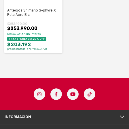
Anteojos Shimano S-phyre X
Ruta Aero Bici
$282.190,00
$253.990,00
6
x
$42.331,67
sin interés
TRANSFERENCIA 20% OFF
$203.192
precio contado · ahorrás $50.798
INFORMACIÓN