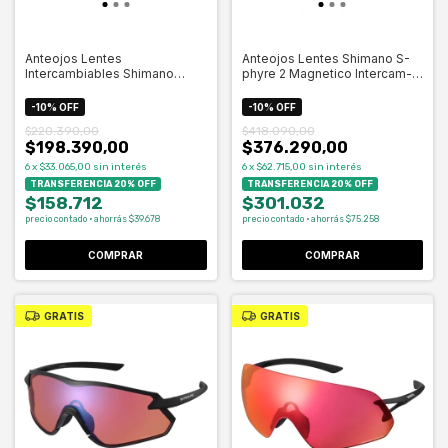
Anteojos Lentes
Anteojos Lentes Shimano S-
Intercambiables Shimano
phyre 2 Magnetico Intercam-
Technium L - Celero
Celero
-
10
%
OFF
-
10
%
OFF
$220.390,00
$418.090,00
$198.390,00
$376.290,00
6
x
$33.065,00
sin interés
6
x
$62.715,00
sin interés
TRANSFERENCIA 20% OFF
TRANSFERENCIA 20% OFF
$158.712
$301.032
precio contado · ahorrás $39.678
precio contado · ahorrás $75.258
COMPRAR
COMPRAR
GRATIS
GRATIS