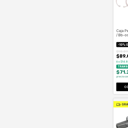
Caja P
/ Bb-o
-
10
%
O
$98.89
$89.
6
x
$14.8
TRANSF
$71.
precio co
GRA