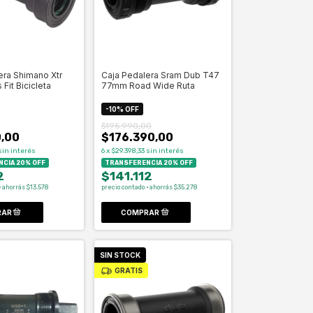
era Shimano Xtr
Caja Pedalera Sram Dub T47
Fit Bicicleta
77mm Road Wide Ruta
-
10
%
OFF
$195.990,00
,00
$176.390,00
sin interés
6
x
$29.398,33
sin interés
CIA 20% OFF
TRANSFERENCIA 20% OFF
2
$141.112
· ahorrás $13.578
precio contado · ahorrás $35.278
SIN STOCK
GRATIS