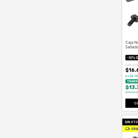
Caja N
Sellad
-
10
%
O
$18.59
$16.
6
x
$2.78
TRANSF
$13.
precio co
C
SIN ST
GRA