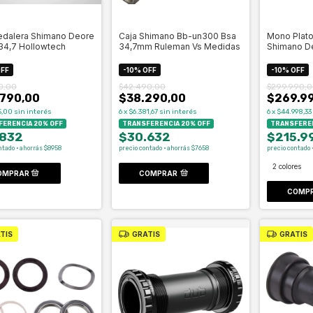
edalera Shimano Deore
Caja Shimano Bb-un300 Bsa
Mono Plato
34,7 Hollowtech
34,7mm Ruleman Vs Medidas
Shimano D
Celero
FF
-
10
%
OFF
-
10
%
OFF
0,00
$42.490,00
$299.990,0
790,00
$38.290,00
$269.9
5,00
sin interés
6
x
$6.381,67
sin interés
6
x
$44.998,33
ERENCIA 20% OFF
TRANSFERENCIA 20% OFF
TRANSFEREN
.832
$30.632
$215.9
ntado · ahorrás $8958
precio contado · ahorrás $7658
precio contado 
2 colores
COMPRAR
COMP
TIS
GRATIS
GRATIS