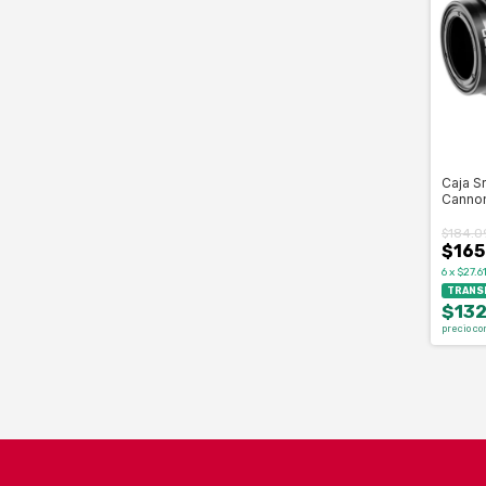
Caja S
Canno
$184.0
$165
6
x
$27.6
TRANSF
$132
precio co