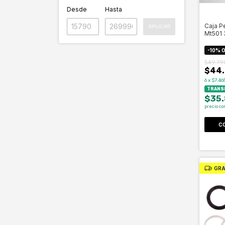
Desde
Hasta
Caja P
APLICAR
Mt501 
-
10
%
O
$49.79
$44.
6
x
$7.46
TRANSF
$35
precio co
GRA