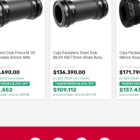
ram Dub Pressfit 30
Caja Pedalera Sram Dub
Caja Pedal
ndale 83mm Mtb
Bb30 68/73mm Wide Ruta
68mm Road
Mtb
90,00
$151.490,00
$190.890,0
.690,00
$136.390,00
$171.79
15,00
sin interés
6
x
$22.731,67
sin interés
6
x
$28.631,67
ERENCIA 20% OFF
TRANSFERENCIA 20% OFF
TRANSFEREN
.552
$109.112
$137.4
ntado · ahorrás $33.138
precio contado · ahorrás $27.278
precio contado 