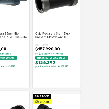
era 35mm Eje
Caja Pedalera Sram Dub
ada Rule Fixie Ruta
Pressfit Mtb/downhill
104,5mm
$175.490,00
,00
$157.990,00
in interés
6
x
$26.331,67
sin interés
CIA 20% OFF
TRANSFERENCIA 20% OFF
2
$126.392
· ahorrás $3878
precio contado · ahorrás $31.598
SIN STOCK
GRATIS