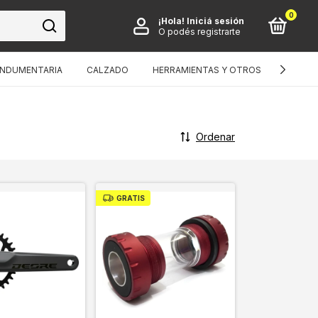
0
¡Hola!
Iniciá sesión
O podés registrarte
INDUMENTARIA
CALZADO
HERRAMIENTAS Y OTROS
BICIS I
Ordenar
GRATIS