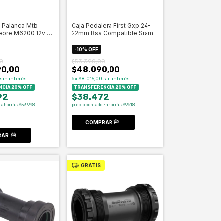
 Palanca Mtb
Caja Pedalera First Gxp 24-
eore M6200 12v -
22mm Bsa Compatible Sram
-
10
%
OFF
0
$53.390,00
90,00
$48.090,00
sin interés
6
x
$8.015,00
sin interés
CIA 20% OFF
TRANSFERENCIA 20% OFF
92
$38.472
· ahorrás $53.998
precio contado · ahorrás $9618
RAR
GRATIS