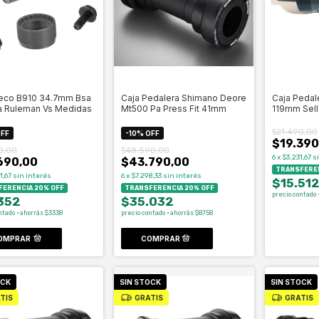
eco B910 34.7mm Bsa
Caja Pedalera Shimano Deore
Caja Pedal
a Ruleman Vs Medidas
Mt500 Pa Press Fit 41mm
119mm Sell
$21.490,00
FF
-
10
%
OFF
$19.390
0,00
$48.590,00
6
x
$3.231,67
s
690,00
$43.790,00
TRANSFEREN
1,67
sin interés
6
x
$7.298,33
sin interés
$15.51
ERENCIA 20% OFF
TRANSFERENCIA 20% OFF
precio contado 
352
$35.032
ntado · ahorrás $3338
precio contado · ahorrás $8758
OMPRAR
OCK
SIN STOCK
SIN STOCK
TIS
GRATIS
GRATIS