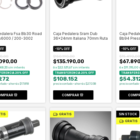
edalera Fsa Bb30 Road
Caja Pedalera Sram Dub
Caja Pedal
s6000 / 200-3002
36x24mm Italiana 70mm Ruta
Bb94 Press 
FF
-
10
%
OFF
-
10
%
OFF
0,00
$150.190,00
$75.490,00
090,00
$135.190,00
$67.890
48,33
sin interés
6
x
$22.531,67
sin interés
6
x
$11.315,00
ERENCIA 20% OFF
TRANSFERENCIA 20% OFF
TRANSFEREN
272
$108.152
$54.31
ntado · ahorrás $17.818
precio contado · ahorrás $27.038
precio contado 
TIS
GRATIS
SIN STOCK
GRATIS