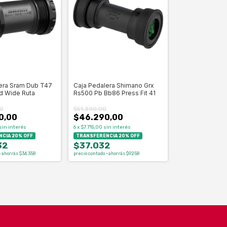
era Sram Dub T47
Caja Pedalera Shimano Grx
 Wide Ruta
Rs500 Pb Bb86 Press Fit 41
0
$51.390,00
0,00
$46.290,00
sin interés
6
x
$7.715,00
sin interés
CIA 20% OFF
TRANSFERENCIA 20% OFF
32
$37.032
· ahorrás $34.358
precio contado · ahorrás $9258