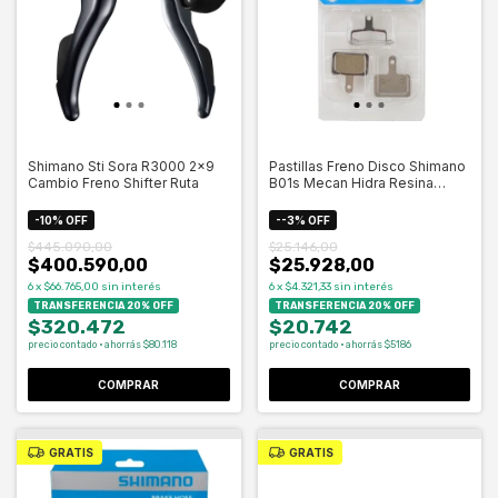
Shimano Sti Sora R3000 2x9
Pastillas Freno Disco Shimano
Cambio Freno Shifter Ruta
B01s Mecan Hidra Resina
Celero
-
10
%
OFF
-
-3
%
OFF
$445.090,00
$25.146,00
$400.590,00
$25.928,00
6
x
$66.765,00
sin interés
6
x
$4.321,33
sin interés
TRANSFERENCIA 20% OFF
TRANSFERENCIA 20% OFF
$320.472
$20.742
precio contado · ahorrás $80.118
precio contado · ahorrás $5186
GRATIS
GRATIS