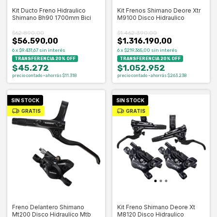
Kit Ducto Freno Hidraulico
Kit Frenos Shimano Deore Xtr
Shimano Bh90 1700mm Bici
M9100 Disco Hidraulico
$62.890,00
$1.462.390,00
$56.590,00
$1.316.190,00
6
x
$9.431,67
sin interés
6
x
$219.365,00
sin interés
TRANSFERENCIA 20% OFF
TRANSFERENCIA 20% OFF
$45.272
$1.052.952
precio contado · ahorrás $11.318
precio contado · ahorrás $263.238
SIN STOCK
SIN STOCK
GRATIS
GRATIS
Freno Delantero Shimano
Kit Freno Shimano Deore Xt
Mt200 Disco Hidraulico Mtb
M8120 Disco Hidraulico