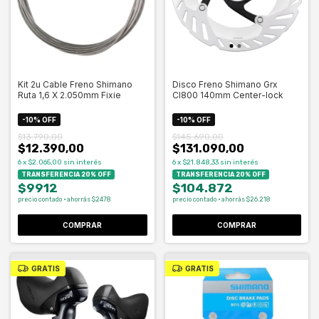
Kit 2u Cable Freno Shimano
Disco Freno Shimano Grx
Ruta 1,6 X 2.050mm Fixie
Cl800 140mm Center-lock
-
10
%
OFF
-
10
%
OFF
$13.790,00
$145.690,00
$12.390,00
$131.090,00
6
x
$2.065,00
sin interés
6
x
$21.848,33
sin interés
TRANSFERENCIA 20% OFF
TRANSFERENCIA 20% OFF
$9912
$104.872
precio contado · ahorrás $2478
precio contado · ahorrás $26.218
COMPRAR
GRATIS
GRATIS