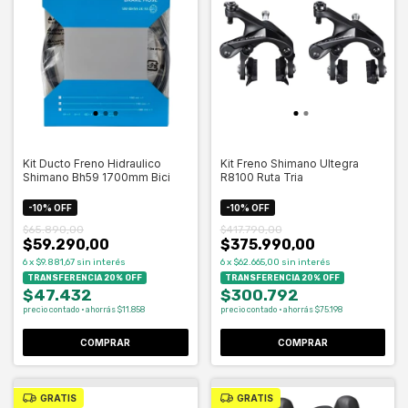
Kit Ducto Freno Hidraulico
Kit Freno Shimano Ultegra
Shimano Bh59 1700mm Bici
R8100 Ruta Tria
-
10
%
OFF
-
10
%
OFF
$65.890,00
$417.790,00
$59.290,00
$375.990,00
6
x
$9.881,67
sin interés
6
x
$62.665,00
sin interés
TRANSFERENCIA 20% OFF
TRANSFERENCIA 20% OFF
$47.432
$300.792
precio contado · ahorrás $11.858
precio contado · ahorrás $75.198
COMPRAR
COMPRAR
GRATIS
GRATIS