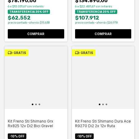
$78.190,00
$134.890,00
6
x
$13.031,67
sin interés
6
x
$22.481,67
sin interés
TRANSFERENCIA 20% OFF
TRANSFERENCIA 20% OFF
$62.552
$107.912
precio contado · ahorrás $15.638
precio contado · ahorrás $26.978
COMPRAR
COMPRAR
GRATIS
GRATIS
Kit Freno Sti Shimano Grx
Kit Freno Sti Shimano Dura Ace
Rx825 12v Di2 Bici Gravel
R9270 Di2 2x 12v Ruta
-
10
%
OFF
-
10
%
OFF