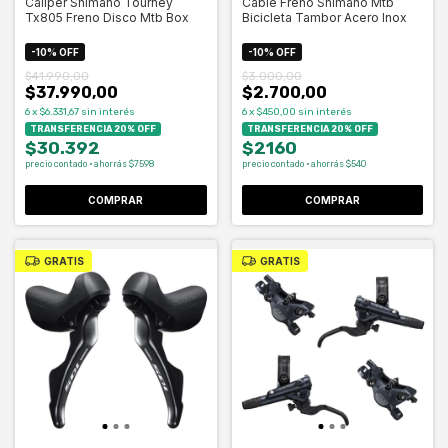
Caliper Shimano Tourney
Cable Freno Shimano Mtb
Tx805 Freno Disco Mtb Box
Bicicleta Tambor Acero Inox
-
10
%
OFF
-
10
%
OFF
$41.990,00
$3.000,00
$37.990,00
$2.700,00
6
x
$6.331,67
sin interés
6
x
$450,00
sin interés
TRANSFERENCIA 20% OFF
TRANSFERENCIA 20% OFF
$30.392
$2160
precio contado · ahorrás $7598
precio contado · ahorrás $540
GRATIS
GRATIS