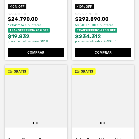
-
10
%
OFF
-
10
%
OFF
$27.490,00
$325.390,00
$24.790,00
$292.890,00
6
x
$4.131,67
sin interés
6
x
$48.815,00
sin interés
TRANSFERENCIA 20% OFF
TRANSFERENCIA 20% OFF
$19.832
$234.312
precio contado · ahorrás $4958
precio contado · ahorrás $58.578
GRATIS
GRATIS