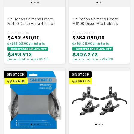
Kit Frenos Shimano Deore
Kit Frenos Shimano Deore
Mt420 Disco Hidra 4 Piston
M6100 Disco Mtb Del/tras
$547.090,00
$426.790,00
$492.390,00
$384.090,00
6
x
$82.065,00
sin interés
6
x
$64.015,00
sin interés
TRANSFERENCIA 20% OFF
TRANSFERENCIA 20% OFF
$393.912
$307.272
precio contado · ahorrás $98.478
precio contado · ahorrás $76.818
SIN STOCK
SIN STOCK
GRATIS
GRATIS