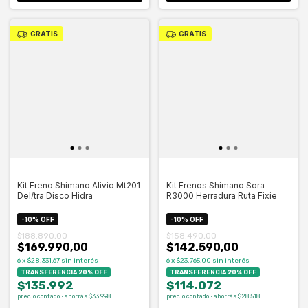
GRATIS
GRATIS
Kit Freno Shimano Alivio Mt201
Kit Frenos Shimano Sora
Del/tra Disco Hidra
R3000 Herradura Ruta Fixie
-
10
%
OFF
-
10
%
OFF
$188.890,00
$158.490,00
$169.990,00
$142.590,00
6
x
$28.331,67
sin interés
6
x
$23.765,00
sin interés
TRANSFERENCIA 20% OFF
TRANSFERENCIA 20% OFF
$135.992
$114.072
precio contado · ahorrás $33.998
precio contado · ahorrás $28.518