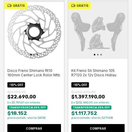
GRATIS
GRATIS
Disco Freno Shimano Rt10
Kit Freno Sti Shimano 105
160mm Center Lock Rotor Mtb
R7120 2x 12v Disco Hidrau
-
10
%
OFF
-
10
%
OFF
$25.190,00
$1.552.390,00
$22.690,00
$1.397.190,00
6
x
$3.781,67
sin interés
6
x
$232.865,00
sin interés
TRANSFERENCIA 20% OFF
TRANSFERENCIA 20% OFF
$18.152
$1.117.752
precio contado · ahorrás $4538
precio contado · ahorrás $279.438
COMPRAR