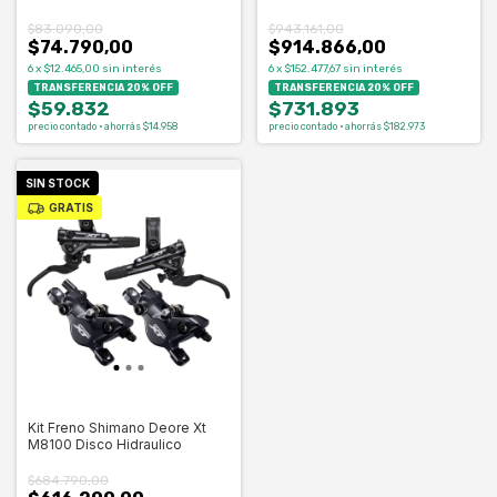
$83.090,00
$943.161,00
$74.790,00
$914.866,00
6
x
$12.465,00
sin interés
6
x
$152.477,67
sin interés
TRANSFERENCIA 20% OFF
TRANSFERENCIA 20% OFF
$59.832
$731.893
precio contado · ahorrás $14.958
precio contado · ahorrás $182.973
SIN STOCK
GRATIS
Kit Freno Shimano Deore Xt
M8100 Disco Hidraulico
$684.790,00