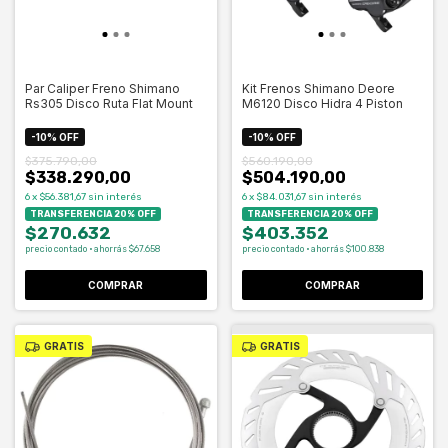
Par Caliper Freno Shimano
Kit Frenos Shimano Deore
Rs305 Disco Ruta Flat Mount
M6120 Disco Hidra 4 Piston
-
10
%
OFF
-
10
%
OFF
$375.790,00
$560.190,00
$338.290,00
$504.190,00
6
x
$56.381,67
sin interés
6
x
$84.031,67
sin interés
TRANSFERENCIA 20% OFF
TRANSFERENCIA 20% OFF
$270.632
$403.352
precio contado · ahorrás $67.658
precio contado · ahorrás $100.838
GRATIS
GRATIS