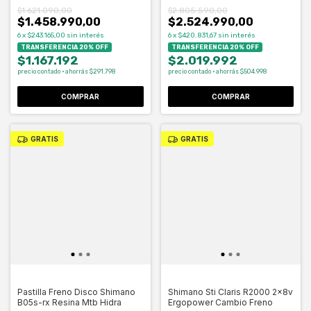
$1.621.090,00
$2.805.590,00
$1.458.990,00
$2.524.990,00
6
x
$243.165,00
sin interés
6
x
$420.831,67
sin interés
TRANSFERENCIA 20% OFF
TRANSFERENCIA 20% OFF
$1.167.192
$2.019.992
precio contado · ahorrás $291.798
precio contado · ahorrás $504.998
GRATIS
GRATIS
Pastilla Freno Disco Shimano
Shimano Sti Claris R2000 2x8v
B05s-rx Resina Mtb Hidra
Ergopower Cambio Freno