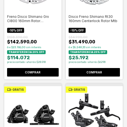
Freno Disco Shimano Grx
Disco Freno Shimano Rt30
Cl800 160mm Rotor
160mm Centerlock Rotor Mtb
Centerlock
-
10
%
OFF
-
10
%
OFF
$158.390,00
$34.990,00
$142.590,00
$31.490,00
6
x
$23.765,00
sin interés
6
x
$5.248,33
sin interés
TRANSFERENCIA 20% OFF
TRANSFERENCIA 20% OFF
$114.072
$25.192
precio contado · ahorrás $28.518
precio contado · ahorrás $6298
COMPRAR
COMPRAR
GRATIS
GRATIS