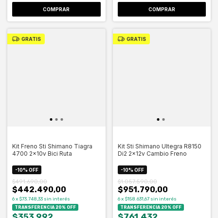
COMPRAR
GRATIS
GRATIS
Kit Freno Sti Shimano Tiagra
Kit Sti Shimano Ultegra R8150
4700 2x10v Bici Ruta
Di2 2x12v Cambio Freno
-
10
%
OFF
-
10
%
OFF
$491.690,00
$1.057.590,00
$442.490,00
$951.790,00
6
x
$73.748,33
sin interés
6
x
$158.631,67
sin interés
TRANSFERENCIA 20% OFF
TRANSFERENCIA 20% OFF
$353.992
$761.432