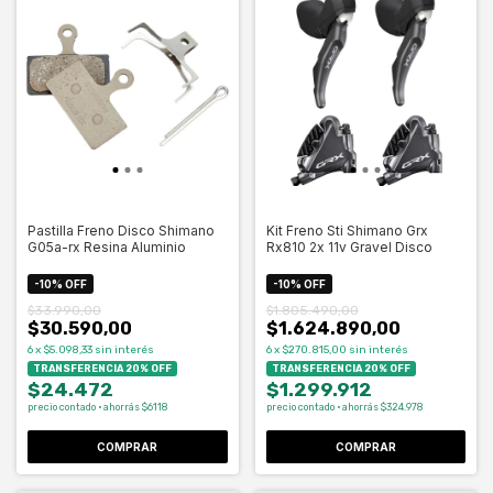
Pastilla Freno Disco Shimano
Kit Freno Sti Shimano Grx
G05a-rx Resina Aluminio
Rx810 2x 11v Gravel Disco
-
10
%
OFF
-
10
%
OFF
$33.990,00
$1.805.490,00
$30.590,00
$1.624.890,00
6
x
$5.098,33
sin interés
6
x
$270.815,00
sin interés
TRANSFERENCIA 20% OFF
TRANSFERENCIA 20% OFF
$24.472
$1.299.912
precio contado · ahorrás $6118
precio contado · ahorrás $324.978
COMPRAR