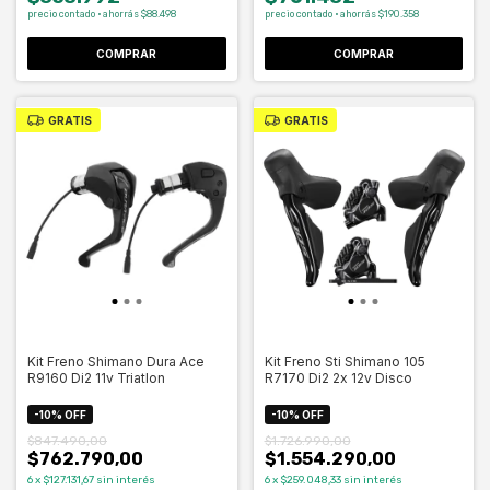
precio contado · ahorrás $88.498
precio contado · ahorrás $190.358
COMPRAR
COMPRAR
GRATIS
GRATIS
Kit Freno Shimano Dura Ace
Kit Freno Sti Shimano 105
R9160 Di2 11v Triatlon
R7170 Di2 2x 12v Disco
-
10
%
OFF
-
10
%
OFF
$847.490,00
$1.726.990,00
$762.790,00
$1.554.290,00
6
x
$127.131,67
sin interés
6
x
$259.048,33
sin interés