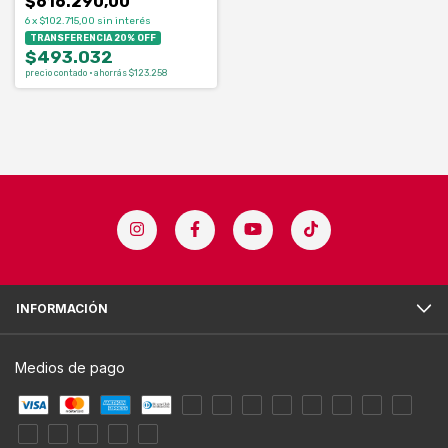
$616.290,00
6
x
$102.715,00
sin interés
TRANSFERENCIA 20% OFF
$493.032
precio contado · ahorrás $123.258
INFORMACIÓN
Medios de pago