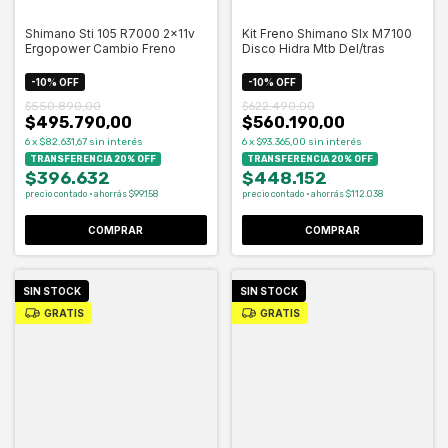
Shimano Sti 105 R7000 2x11v
Kit Freno Shimano Slx M7100
Ergopower Cambio Freno
Disco Hidra Mtb Del/tras
-
10
%
OFF
-
10
%
OFF
$550.890,00
$622.490,00
$495.790,00
$560.190,00
6
x
$82.631,67
sin interés
6
x
$93.365,00
sin interés
TRANSFERENCIA 20% OFF
TRANSFERENCIA 20% OFF
$396.632
$448.152
precio contado · ahorrás $99.158
precio contado · ahorrás $112.038
SIN STOCK
SIN STOCK
GRATIS
GRATIS