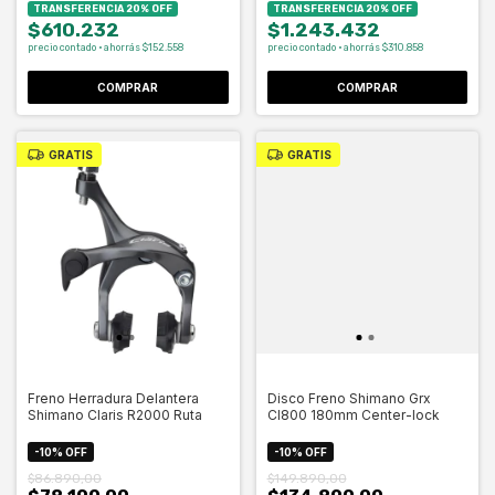
TRANSFERENCIA 20% OFF
TRANSFERENCIA 20% OFF
$610.232
$1.243.432
precio contado · ahorrás $152.558
precio contado · ahorrás $310.858
GRATIS
GRATIS
Freno Herradura Delantera
Disco Freno Shimano Grx
Shimano Claris R2000 Ruta
Cl800 180mm Center-lock
-
10
%
OFF
-
10
%
OFF
$86.890,00
$149.890,00