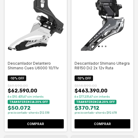
Descarrilador Delantero
Descarrilador Shimano Ultegra
Shimano Cues U6000 10/11v
R8150 Di2 2x 12v Ruta
-
10
%
OFF
-
10
%
OFF
$69.590,00
$514.890,00
$62.590,00
$463.390,00
6
x
$10.431,67
sin interés
6
x
$77.231,67
sin interés
TRANSFERENCIA 20% OFF
TRANSFERENCIA 20% OFF
$50.072
$370.712
precio contado · ahorrás $12.518
precio contado · ahorrás $92.678