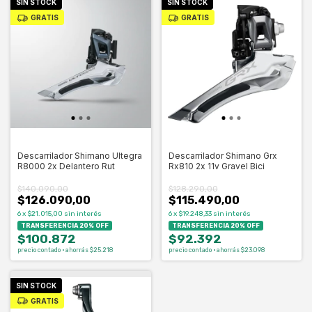
SIN STOCK
SIN STOCK
GRATIS
GRATIS
Descarrilador Shimano Ultegra
Descarrilador Shimano Grx
R8000 2x Delantero Rut
Rx810 2x 11v Gravel Bici
$140.090,00
$128.290,00
$126.090,00
$115.490,00
6
x
$21.015,00
sin interés
6
x
$19.248,33
sin interés
TRANSFERENCIA 20% OFF
TRANSFERENCIA 20% OFF
$100.872
$92.392
precio contado · ahorrás $25.218
precio contado · ahorrás $23.098
SIN STOCK
GRATIS