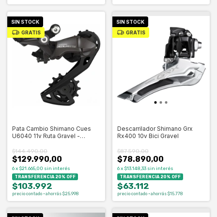
SIN STOCK
SIN STOCK
GRATIS
GRATIS
Pata Cambio Shimano Cues
Descarrilador Shimano Grx
U6040 11v Ruta Gravel -
Rx400 10v Bici Gravel
Celero
$144.490,00
$87.590,00
$129.990,00
$78.890,00
6
x
$21.665,00
sin interés
6
x
$13.148,33
sin interés
TRANSFERENCIA 20% OFF
TRANSFERENCIA 20% OFF
$103.992
$63.112
precio contado · ahorrás $25.998
precio contado · ahorrás $15.778