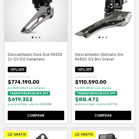
Descarrilador Dura Ace R9250
Descarrilador Shimano Grx
2x 12v Di2 Delantero
Rx820 12v Bici Gravel
-
10
%
OFF
-
10
%
OFF
$860.190,00
$122.890,00
$774.190,00
$110.590,00
6
x
$129.031,67
sin interés
6
x
$18.431,67
sin interés
TRANSFERENCIA 20% OFF
TRANSFERENCIA 20% OFF
$619.352
$88.472
precio contado · ahorrás $154.838
precio contado · ahorrás $22.118
GRATIS
GRATIS