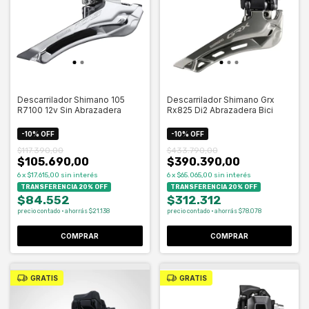
Descarrilador Shimano 105
Descarrilador Shimano Grx
R7100 12v Sin Abrazadera
Rx825 Di2 Abrazadera Bici
-
10
%
OFF
-
10
%
OFF
$117.390,00
$433.790,00
$105.690,00
$390.390,00
6
x
$17.615,00
sin interés
6
x
$65.065,00
sin interés
TRANSFERENCIA 20% OFF
TRANSFERENCIA 20% OFF
$84.552
$312.312
precio contado · ahorrás $21.138
precio contado · ahorrás $78.078
GRATIS
GRATIS