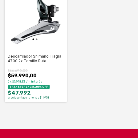
Descarrilador Shimano Tiagra
4700 2x Tornillo Ruta
$66.690,00
$59.990,00
6
x
$9.998,33
sin interés
TRANSFERENCIA 20% OFF
$47.992
precio contado · ahorrás $11.998