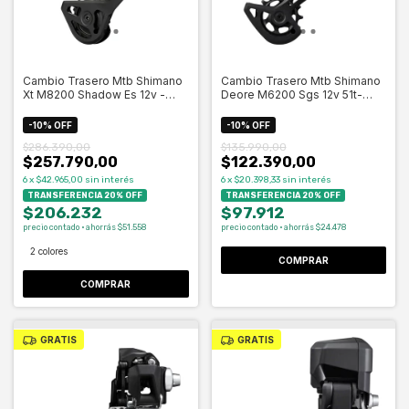
Cambio Trasero Mtb Shimano
Cambio Trasero Mtb Shimano
Xt M8200 Shadow Es 12v -
Deore M6200 Sgs 12v 51t-
Celero
Celero
-
10
%
OFF
-
10
%
OFF
$286.390,00
$135.990,00
$257.790,00
$122.390,00
6
x
$42.965,00
sin interés
6
x
$20.398,33
sin interés
TRANSFERENCIA 20% OFF
TRANSFERENCIA 20% OFF
$206.232
$97.912
precio contado · ahorrás $51.558
precio contado · ahorrás $24.478
2 colores
COMPRAR
COMPRAR
GRATIS
GRATIS