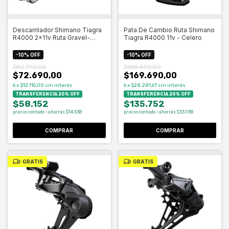
Descarrilador Shimano Tiagra
Pata De Cambio Ruta Shimano
R4000 2x11v Ruta Gravel-
Tiagra R4000 11v - Celero
Celero
-
10
%
OFF
-
10
%
OFF
$80.790,00
$188.490,00
$72.690,00
$169.690,00
6
x
$12.115,00
sin interés
6
x
$28.281,67
sin interés
TRANSFERENCIA 20% OFF
TRANSFERENCIA 20% OFF
$58.152
$135.752
precio contado · ahorrás $14.538
precio contado · ahorrás $33.938
COMPRAR
GRATIS
GRATIS