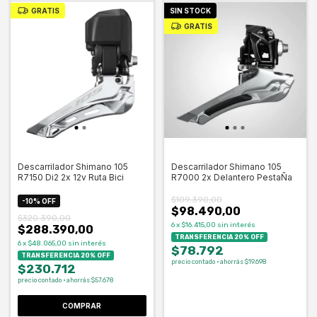
GRATIS
SIN STOCK
GRATIS
Descarrilador Shimano 105
Descarrilador Shimano 105
R7150 Di2 2x 12v Ruta Bici
R7000 2x Delantero PestaÑa
$109.390,00
-
10
%
OFF
$98.490,00
$320.390,00
6
x
$16.415,00
sin interés
$288.390,00
TRANSFERENCIA 20% OFF
6
x
$48.065,00
sin interés
$78.792
TRANSFERENCIA 20% OFF
precio contado · ahorrás $19.698
$230.712
precio contado · ahorrás $57.678