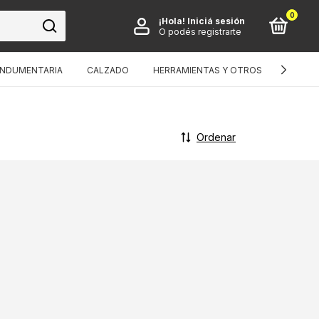
0
¡Hola!
Iniciá sesión
O podés registrarte
INDUMENTARIA
CALZADO
HERRAMIENTAS Y OTROS
BICIS I
Ordenar