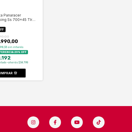
ta Panaracer
king Ss 700x45 Tlr
on- Celero
FF
90,00
.990,00
98,33
sin interés
ERENCIA 20% OFF
.192
ntado · ahorrás $34.798
OMPRAR