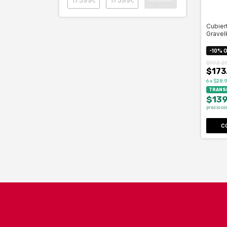
Cubier
Gravel
B/marr
-
10
%
O
$193.2
$173
6
x
$28.9
TRANSF
$139
precio co
C