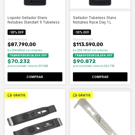
Liquido Sellador Stans
Sellador Tubeless Stans
Notubes Standart 1l Tubeless
Notubes Race Day 1 L
-
10
%
OFF
-
10
%
OFF
$97.490,00
$126.190,00
$87.790,00
$113.590,00
6
x
$14.631,67
sin interés
6
x
$18.931,67
sin interés
TRANSFERENCIA 20% OFF
TRANSFERENCIA 20% OFF
$70.232
$90.872
precio contado · ahorrás $17.558
precio contado · ahorrás $22.718
GRATIS
GRATIS