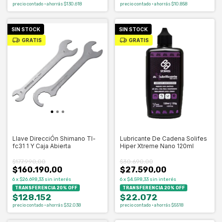
precio contado · ahorrás $130.618
precio contado · ahorrás $10.858
SIN STOCK
SIN STOCK
GRATIS
GRATIS
Llave DirecciÓn Shimano Tl-
Lubricante De Cadena Solifes
fc31 1 Y Caja Abierta
Hiper Xtreme Nano 120ml
$177.990,00
$30.690,00
$160.190,00
$27.590,00
6
x
$26.698,33
sin interés
6
x
$4.598,33
sin interés
TRANSFERENCIA 20% OFF
TRANSFERENCIA 20% OFF
$128.152
$22.072
precio contado · ahorrás $32.038
precio contado · ahorrás $5518