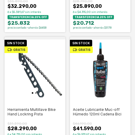
$35.890,00
$28.790,00
$32.290,00
$25.890,00
6
x
$5.381,67
sin interés
6
x
$4.315,00
sin interés
TRANSFERENCIA 20% OFF
TRANSFERENCIA 20% OFF
$25.832
$20.712
precio contado · ahorrás $6458
precio contado · ahorrás $5178
SIN STOCK
SIN STOCK
GRATIS
GRATIS
Herramienta Multillave Bike
Aceite Lubricante Muc-off
Hand Lockring Pista
Húmedo 120ml Cadena Bici
$31.390,00
$46.190,00
$28.290,00
$41.590,00
6
x
$4.715,00
sin interés
6
x
$6.931,67
sin interés