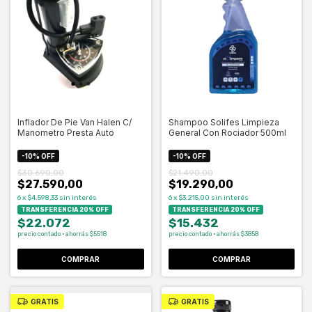
Inflador De Pie Van Halen C/
Shampoo Solifes Limpieza
Manometro Presta Auto
General Con Rociador 500ml
-
10
%
OFF
-
10
%
OFF
$30.690,00
$21.490,00
$27.590,00
$19.290,00
6
x
$4.598,33
sin interés
6
x
$3.215,00
sin interés
TRANSFERENCIA 20% OFF
TRANSFERENCIA 20% OFF
$22.072
$15.432
precio contado · ahorrás $5518
precio contado · ahorrás $3858
COMPRAR
COMPRAR
GRATIS
GRATIS