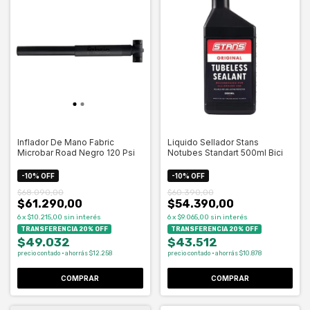
Inflador De Mano Fabric
Liquido Sellador Stans
Microbar Road Negro 120 Psi
Notubes Standart 500ml Bici
-
10
%
OFF
-
10
%
OFF
$68.090,00
$60.390,00
$61.290,00
$54.390,00
6
x
$10.215,00
sin interés
6
x
$9.065,00
sin interés
TRANSFERENCIA 20% OFF
TRANSFERENCIA 20% OFF
$49.032
$43.512
precio contado · ahorrás $12.258
precio contado · ahorrás $10.878
COMPRAR