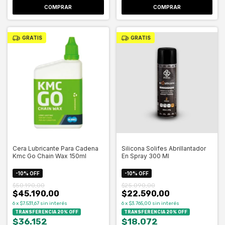
COMPRAR
GRATIS
GRATIS
Cera Lubricante Para Cadena
Silicona Solifes Abrillantador
Kmc Go Chain Wax 150ml
En Spray 300 Ml
-
10
%
OFF
-
10
%
OFF
$50.190,00
$25.090,00
$45.190,00
$22.590,00
6
x
$7.531,67
sin interés
6
x
$3.765,00
sin interés
TRANSFERENCIA 20% OFF
TRANSFERENCIA 20% OFF
$36.152
$18.072