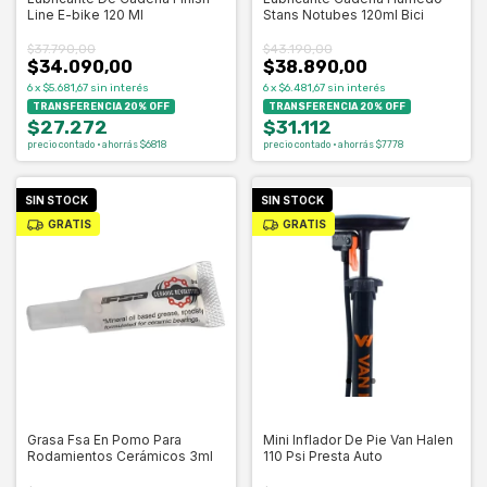
Line E-bike 120 Ml
Stans Notubes 120ml Bici
$37.790,00
$43.190,00
$34.090,00
$38.890,00
6
x
$5.681,67
sin interés
6
x
$6.481,67
sin interés
TRANSFERENCIA 20% OFF
TRANSFERENCIA 20% OFF
$27.272
$31.112
precio contado · ahorrás $6818
precio contado · ahorrás $7778
SIN STOCK
SIN STOCK
GRATIS
GRATIS
Grasa Fsa En Pomo Para
Mini Inflador De Pie Van Halen
Rodamientos Cerámicos 3ml
110 Psi Presta Auto