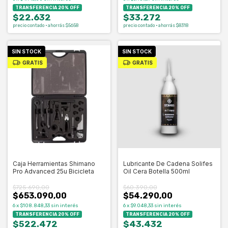
TRANSFERENCIA 20% OFF
TRANSFERENCIA 20% OFF
$22.632
$33.272
precio contado · ahorrás $5658
precio contado · ahorrás $8318
SIN STOCK
SIN STOCK
GRATIS
GRATIS
Caja Herramientas Shimano
Lubricante De Cadena Solifes
Pro Advanced 25u Bicicleta
Oil Cera Botella 500ml
$725.690,00
$60.390,00
$653.090,00
$54.290,00
6
x
$108.848,33
sin interés
6
x
$9.048,33
sin interés
TRANSFERENCIA 20% OFF
TRANSFERENCIA 20% OFF
$522.472
$43.432