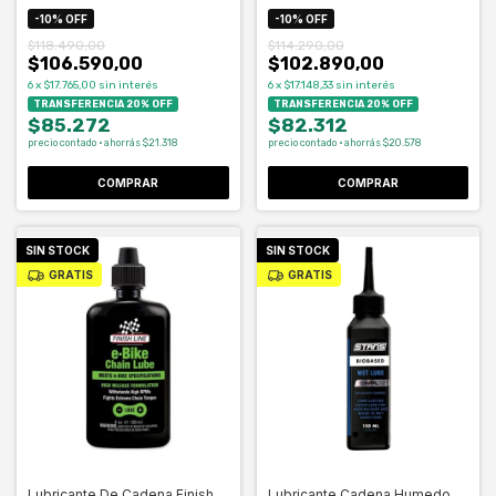
-
10
%
OFF
-
10
%
OFF
$118.490,00
$114.290,00
$106.590,00
$102.890,00
6
x
$17.765,00
sin interés
6
x
$17.148,33
sin interés
TRANSFERENCIA 20% OFF
TRANSFERENCIA 20% OFF
$85.272
$82.312
precio contado · ahorrás $21.318
precio contado · ahorrás $20.578
COMPRAR
COMPRAR
SIN STOCK
SIN STOCK
GRATIS
GRATIS
Lubricante De Cadena Finish
Lubricante Cadena Humedo