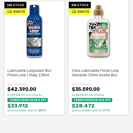
SIN STOCK
SIN STOCK
GRATIS
GRATIS
Lubricante Limpiador Bici
Cera Lubricante Finish Line
Finish Line 1 Step 236ml
Humedo 120ml Aceite Bici
$47.090,00
$39.490,00
$42.390,00
$35.590,00
6
x
$7.065,00
sin interés
6
x
$5.931,67
sin interés
TRANSFERENCIA 20% OFF
TRANSFERENCIA 20% OFF
$33.912
$28.472
precio contado · ahorrás $8478
precio contado · ahorrás $7118