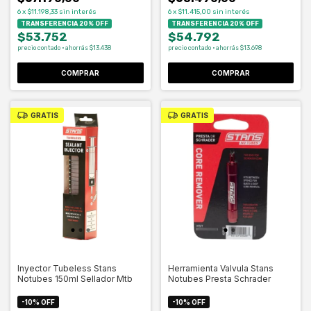
6
x
$11.198,33
sin interés
6
x
$11.415,00
sin interés
TRANSFERENCIA 20% OFF
TRANSFERENCIA 20% OFF
$53.752
$54.792
precio contado · ahorrás $13.438
precio contado · ahorrás $13.698
COMPRAR
GRATIS
GRATIS
Inyector Tubeless Stans
Herramienta Valvula Stans
Notubes 150ml Sellador Mtb
Notubes Presta Schrader
-
10
%
OFF
-
10
%
OFF