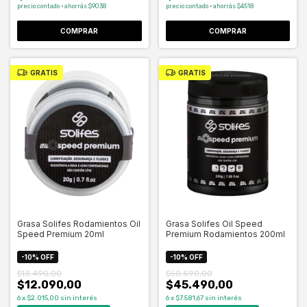
precio contado · ahorrás $9038
precio contado · ahorrás $4518
COMPRAR
GRATIS
GRATIS
Grasa Solifes Rodamientos Oil
Grasa Solifes Oil Speed
Speed Premium 20ml
Premium Rodamientos 200ml
-
10
%
OFF
-
10
%
OFF
$13.490,00
$50.590,00
$12.090,00
$45.490,00
6
x
$2.015,00
sin interés
6
x
$7.581,67
sin interés