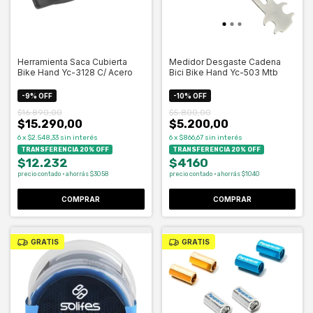
Herramienta Saca Cubierta
Medidor Desgaste Cadena
Bike Hand Yc-3128 C/ Acero
Bici Bike Hand Yc-503 Mtb
-
9
%
OFF
-
10
%
OFF
$16.890,00
$5.800,00
$15.290,00
$5.200,00
6
x
$2.548,33
sin interés
6
x
$866,67
sin interés
TRANSFERENCIA 20% OFF
TRANSFERENCIA 20% OFF
$12.232
$4160
precio contado · ahorrás $3058
precio contado · ahorrás $1040
GRATIS
GRATIS