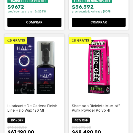
TRANSFERENCIA 20% OFF
TRANSFERENCIA 20% OFF
$9672
$36.392
precio contado · ahorrás $2418
precio contado · ahorrás $9098
GRATIS
GRATIS
Lubricante De Cadena Finish
Shampoo Bicicleta Muc-off
Line Halo Wax 120 Ml
Punk Powder Polvo 4l
-
10
%
OFF
-
10
%
OFF
$74.690,00
$76.090,00
$67.190,00
$68.490,00