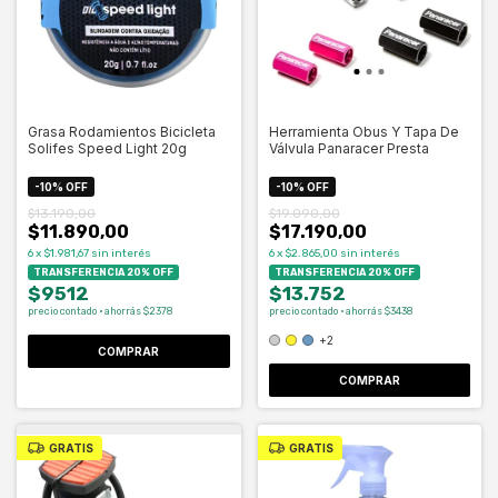
Grasa Rodamientos Bicicleta
Herramienta Obus Y Tapa De
Solifes Speed Light 20g
Válvula Panaracer Presta
-
10
%
OFF
-
10
%
OFF
$13.190,00
$19.090,00
$11.890,00
$17.190,00
6
x
$1.981,67
sin interés
6
x
$2.865,00
sin interés
TRANSFERENCIA 20% OFF
TRANSFERENCIA 20% OFF
$9512
$13.752
precio contado · ahorrás $2378
precio contado · ahorrás $3438
+2
COMPRAR
GRATIS
GRATIS