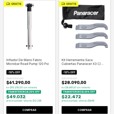
GRATIS
GRATIS
Inflador De Mano Fabric
Kit Herramienta Saca
Microbar Road Pump 120 Psi
Cubiertas Panaracer X3 C/
Funda
-
10
%
OFF
-
10
%
OFF
$68.090,00
$31.190,00
$61.290,00
$28.090,00
6
x
$10.215,00
sin interés
6
x
$4.681,67
sin interés
TRANSFERENCIA 20% OFF
TRANSFERENCIA 20% OFF
$49.032
$22.472
precio contado · ahorrás $12.258
precio contado · ahorrás $5618
COMPRAR
COMPRAR