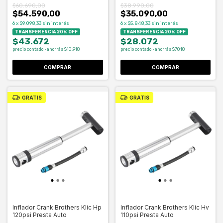
$60.690,00
$38.990,00
$54.590,00
$35.090,00
6
x
$9.098,33
sin interés
6
x
$5.848,33
sin interés
TRANSFERENCIA 20% OFF
TRANSFERENCIA 20% OFF
$43.672
$28.072
precio contado · ahorrás $10.918
precio contado · ahorrás $7018
GRATIS
GRATIS
Inflador Crank Brothers Klic Hp
Inflador Crank Brothers Klic Hv
120psi Presta Auto
110psi Presta Auto