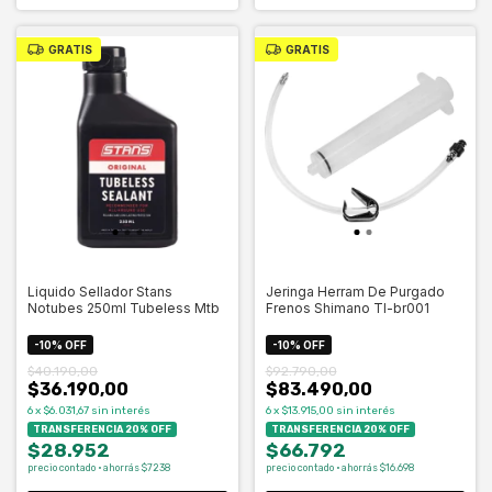
GRATIS
GRATIS
Liquido Sellador Stans
Jeringa Herram De Purgado
Notubes 250ml Tubeless Mtb
Frenos Shimano Tl-br001
-
10
%
OFF
-
10
%
OFF
$40.190,00
$92.790,00
$36.190,00
$83.490,00
6
x
$6.031,67
sin interés
6
x
$13.915,00
sin interés
TRANSFERENCIA 20% OFF
TRANSFERENCIA 20% OFF
$28.952
$66.792
precio contado · ahorrás $7238
precio contado · ahorrás $16.698